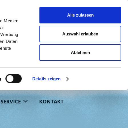
Alle zulassen
le Medien
ir
Auswahl erlauben
, Werbung
ren Daten
ienste
Ablehnen
g
Details zeigen
SERVICE
KONTAKT