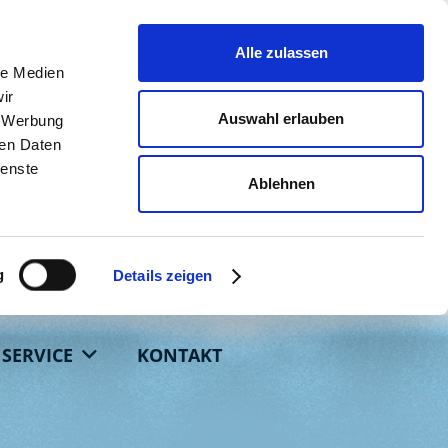
Alle zulassen
le Medien
ir
Auswahl erlauben
, Werbung
ren Daten
ienste
Ablehnen
g
Details zeigen
SERVICE
KONTAKT